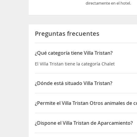
directamente en el hotel.
Preguntas frecuentes
¿Qué categoría tiene Villa Tristan?
El Villa Tristan tiene la categoría Chalet
¿Dónde está situado Villa Tristan?
El Villa Tristan está situado en Carrer Nº Vint-i-set
¿Permite el Villa Tristan Otros animales de 
Sí, el Villa Tristan permite Otros animales de co
¿Dispone el Villa Tristan de Aparcamiento?
Sí, el Villa Tristan dispone de Aparcamiento