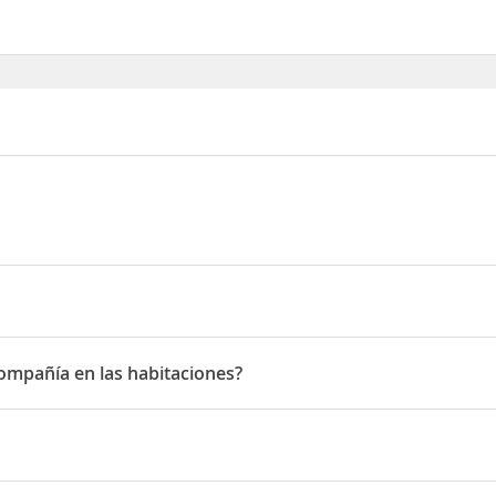
, 80 Les tres cales
compañía en las habitaciones?
mpañía en las habitaciones