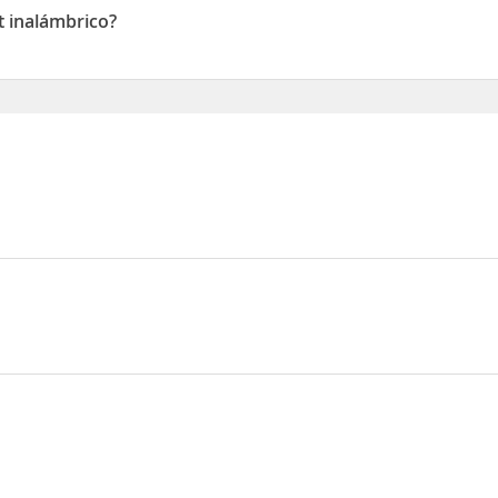
et inalámbrico?
nalámbrico