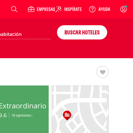
Login
BUSCAR HOTELES
Extraordinario
9.6
18 opiniones