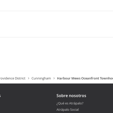
ovidence District
Cunningham
Harbour Mews Oceanfront Townho
s
Sobre nosotros
¿Qué es Atrápalo?
Atrápalo Social