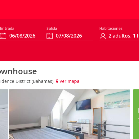
Entrada
Salida
Habitaciones
Townhouse
dence District (Bahamas)
Ver mapa