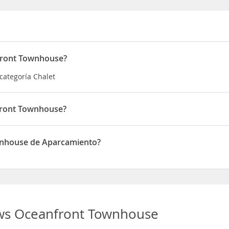
front Townhouse?
categoría Chalet
front Townhouse?
tuado en Cable Beach Nassau Bahamas
wnhouse de Aparcamiento?
one de Aparcamiento
s Oceanfront Townhouse