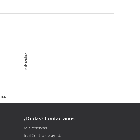
Publicidad
use
¿Dudas? Contáctanos
Mis reservas
Ir al Centro de ayuda