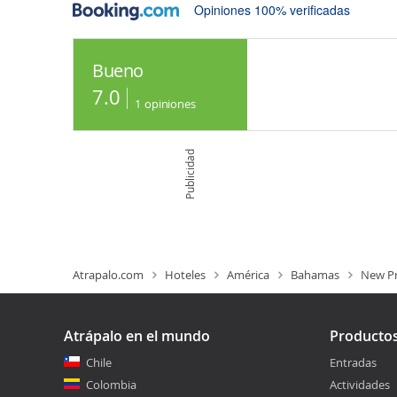
Opiniones 100% verificadas
Bueno
7.0
1
opiniones
Publicidad
Atrapalo.com
Hoteles
América
Bahamas
New Pr
Atrápalo en el mundo
Producto
Chile
Entradas
Colombia
Actividades