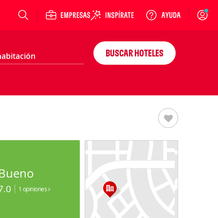
Login
BUSCAR HOTELES
Bueno
7.0
1 opiniones