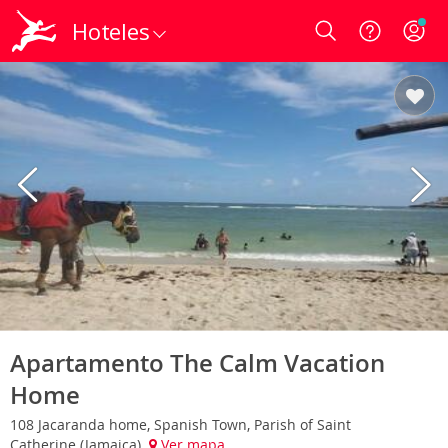
Hoteles
Login
Apartamento The Calm Vacation
Home
108 Jacaranda home, Spanish Town, Parish of Saint
Catherine (Jamaica)
Ver mapa