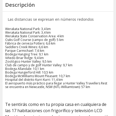
Descripción
Las distancias se expresan en números redondos
Werakata National Park: 3,4 km
Werakata National Park: 3,4 km
Werakata State Conservation Area: 4 km
Oaks Golf Course (campo de golf): 5 km
Fábrica de cerveza Potters: 6,6 km
Saddlers Creek Wines: 6,6 km
Parque Carmichael: 7,6 km
Bodega Hanging Tree: 9,1 km
Viñedo Briar Ridge: 9,4 km
Zoológico Hunter Valley: 9,5 km
Club de campo y de golf Hunter Valley: 9,7 km
Bodega Allandale: 10,1 km
Bodega Hungerford Hill: 10,5 km
Bodega McWilliams Mount Pleasant: 10,7 km
Hospital del distrito Kurri Kurri: 11,4 km
El aeropuerto más práctico para llegar a Hunter Valley Travellers Rest
se encuentra en Newcastle, NSW (NTL-Williamtown): 57 km
Te sentirás como en tu propia casa en cualquiera de
las 17 habitaciones con frigorífico y televisión LCD