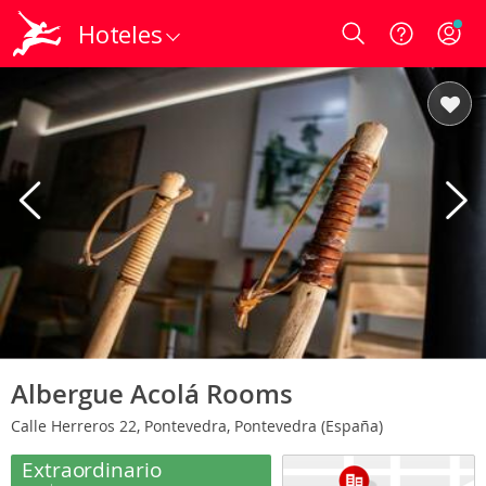
Hoteles
Login
Albergue Acolá Rooms
Calle Herreros 22, Pontevedra, Pontevedra (España)
Extraordinario