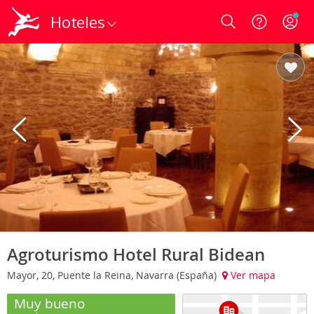
Hoteles
Login
Agroturismo Hotel Rural Bidean
Mayor, 20, Puente la Reina, Navarra (España)
Ver mapa
Muy bueno