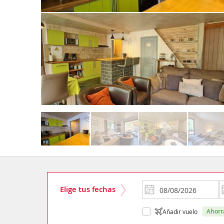
Elige tus fechas
ahor
Añadir vuelo