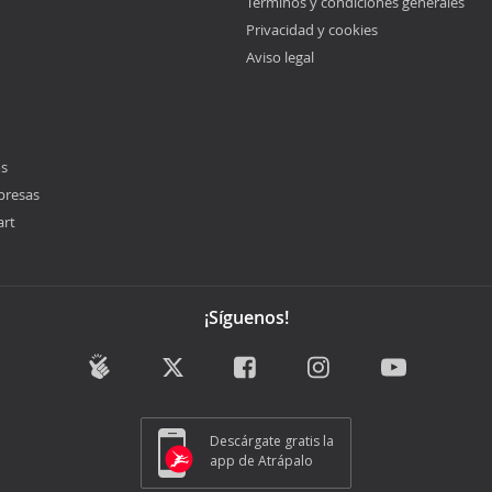
Términos y condiciones generales
Privacidad y cookies
Aviso legal
os
presas
art
¡Síguenos!
Descárgate gratis la
app de Atrápalo