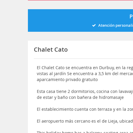
P
Atención personal
Chalet Cato
El Chalet Cato se encuentra en Durbuy, en la re
vistas al jardín Se encuentra a 3,5 km del merc
aparcamiento privado gratuito
Esta casa tiene 2 dormitorios, cocina con lavavaj
de estar y baño con bañera de hidromasaje
El establecimiento cuenta con terraza y en la z
El aeropuerto más cercano es el de Lieja, ubica
This holiday home has a balcony, seating area a