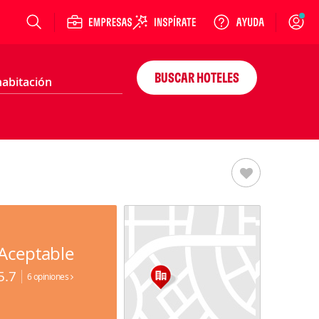
Login
BUSCAR HOTELES
Aceptable
5.7
6 opiniones