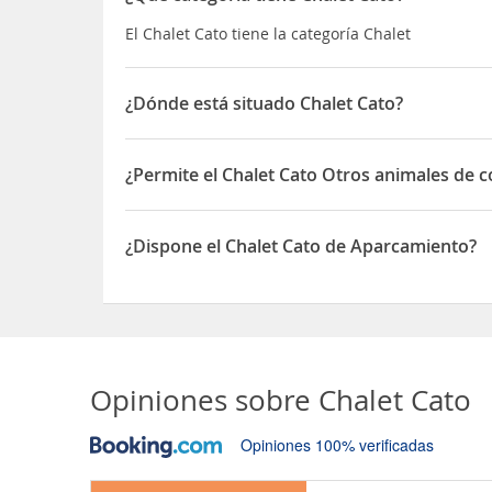
El Chalet Cato tiene la categoría Chalet
¿Dónde está situado Chalet Cato?
El Chalet Cato está situado en 19 Chemin des Sap
¿Permite el Chalet Cato Otros animales de 
Sí, el Chalet Cato permite Otros animales de com
¿Dispone el Chalet Cato de Aparcamiento?
Sí, el Chalet Cato dispone de Aparcamiento
Opiniones sobre
Chalet Cato
Opiniones 100% verificadas