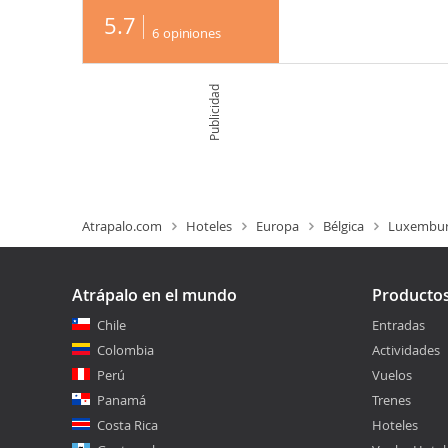
5.7
6
opiniones
Publicidad
Atrapalo.com
Hoteles
Europa
Bélgica
Luxembu
Atrápalo en el mundo
Producto
Chile
Entradas
Colombia
Actividades
Perú
Vuelos
Panamá
Trenes
Costa Rica
Hoteles