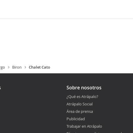
rgo
Biron
Chalet Cato
s
Sobre nosotros
¿Qué es Atrápalo?
Atrápalo Social
Área de prensa
Publicidad
Trabajar en Atrápalo