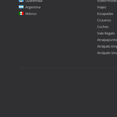
Guatemala
Vuelo+Hotel
Argentina
Viajes
México
Escapadas
Cruceros
Coches
Vale Regalo
Atrapapunt
Atrápalo Em
Atrápalo Sm