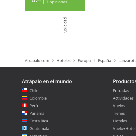
7
opiniones
Publicidad
Atrapalo.com
Hoteles
Europa
España
Lanzarot
Atrápalo en el mundo
Producto
Chile
Entradas
Colombia
Actividades
Perú
Vuelos
Panamá
Trenes
Costa Rica
Hoteles
Guatemala
Vuelo+Hotel