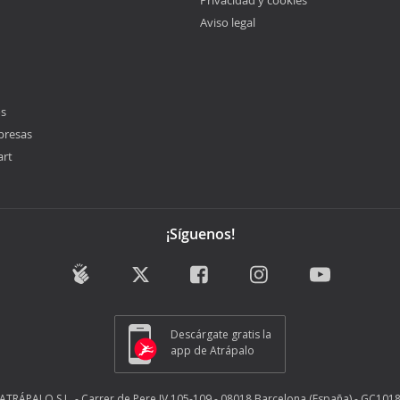
Privacidad y cookies
Aviso legal
os
presas
art
¡Síguenos!
Descárgate gratis la
app de Atrápalo
ATRÁPALO S.L. - Carrer de Pere IV 105-109 - 08018 Barcelona (España) - GC101