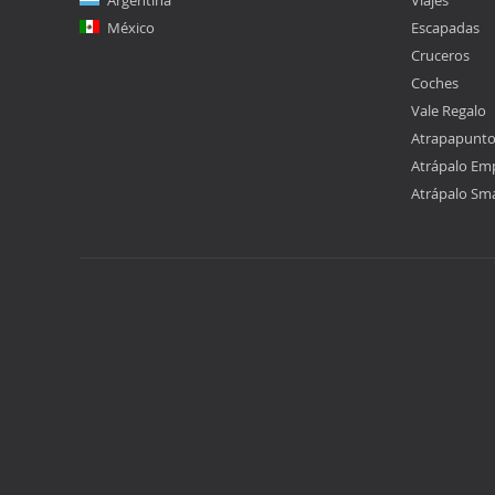
Argentina
Viajes
México
Escapadas
Cruceros
Coches
Vale Regalo
Atrapapunt
Atrápalo Em
Atrápalo Sm