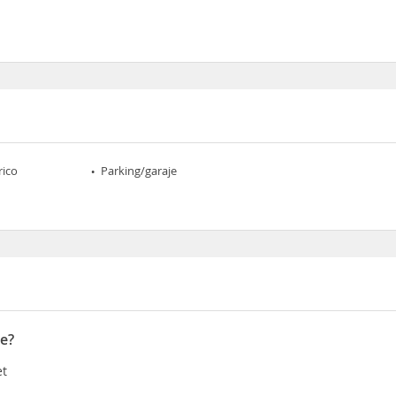
rico
Parking/garaje
te?
et