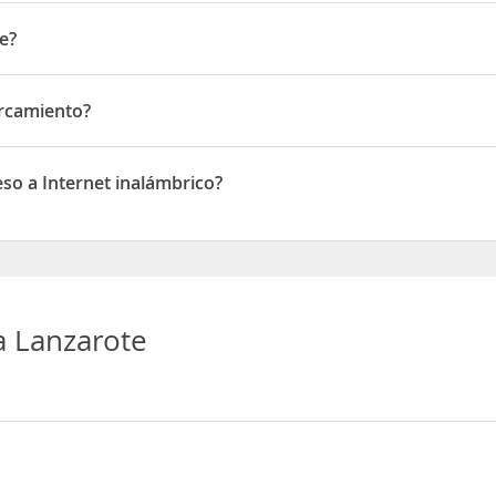
e?
bilbao ,tias
arcamiento?
miento
eso a Internet inalámbrico?
a Internet inalámbrico
a Lanzarote