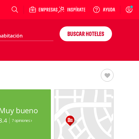
Login
BUSCAR HOTELES
Muy bueno
8.4
7 opiniones