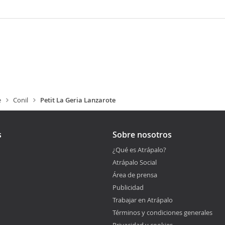
e
Conil
Petit La Geria Lanzarote
s
Sobre nosotros
¿Qué es Atrápalo?
Atrápalo Social
Área de prensa
Publicidad
Trabajar en Atrápalo
Términos y condiciones generales