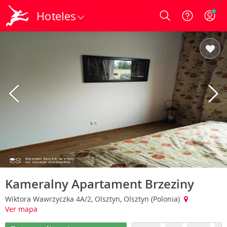
Hoteles
Login
Kameralny Apartament Brzeziny
Wiktora Wawrzyczka 4A/2, Olsztyn, Olsztyn (Polonia)
Ver mapa