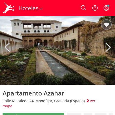
Hoteles
Login
Apartamento Azahar
Calle Moraleda 24, Mondújar, Granada (España)
Ver
mapa