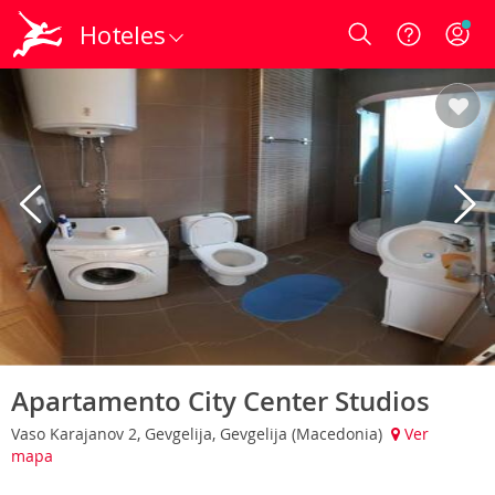
Hoteles
Login
Apartamento City Center Studios
Vaso Karajanov 2, Gevgelija, Gevgelija (Macedonia)
Ver
mapa