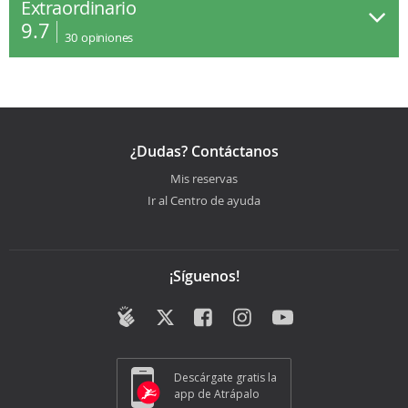
Extraordinario
9.7
30
opiniones
¿Dudas? Contáctanos
Mis reservas
Ir al Centro de ayuda
¡Síguenos!
Descárgate gratis la
app de Atrápalo