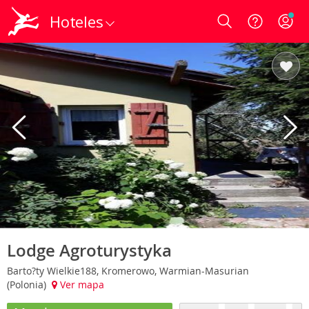
Hoteles
Login
Lodge Agroturystyka
Barto?ty Wielkie188, Kromerowo, Warmian-Masurian
(Polonia)
Ver mapa