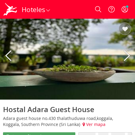
Hoteles
Login
Hostal Adara Guest House
Adara guest house no.430 thalathuduwa road,koggala,
Koggala, Southern Province (Sri Lanka)
Ver mapa