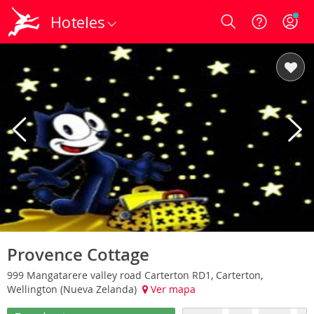
Hoteles
Login
Provence Cottage
999 Mangatarere valley road Carterton RD1, Carterton,
Wellington (Nueva Zelanda)
Ver mapa