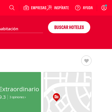
Login
BUSCAR HOTELES
Extraordinario
9.3
3 opiniones