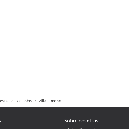
esias
Bacu Abis
Villa Limone
s
Sobre nosotros