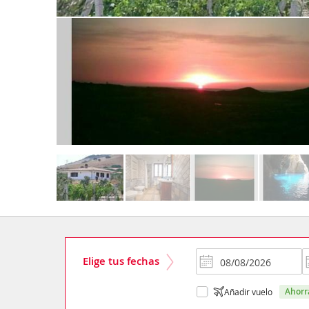
Elige tus fechas
ahor
Añadir vuelo