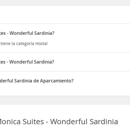
tes - Wonderful Sardinia?
 tiene la categoría Hostal
tes - Wonderful Sardinia?
 está situado en Località Girillu Spinosu
nderful Sardinia de Aparcamiento?
dinia dispone de Aparcamiento
Monica Suites - Wonderful Sardinia