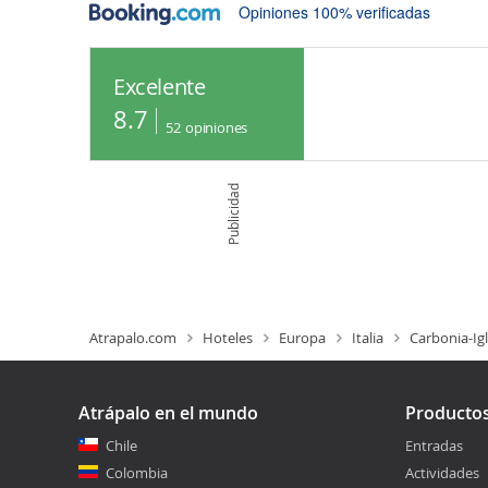
Opiniones 100% verificadas
Excelente
8.7
52
opiniones
Publicidad
Atrapalo.com
Hoteles
Europa
Italia
Carbonia-Igl
Atrápalo en el mundo
Producto
Chile
Entradas
Colombia
Actividades