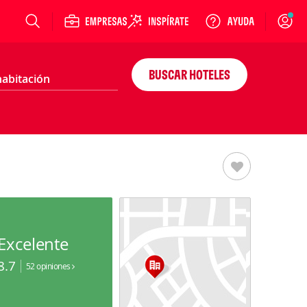
Login
BUSCAR HOTELES
Excelente
8.7
52 opiniones