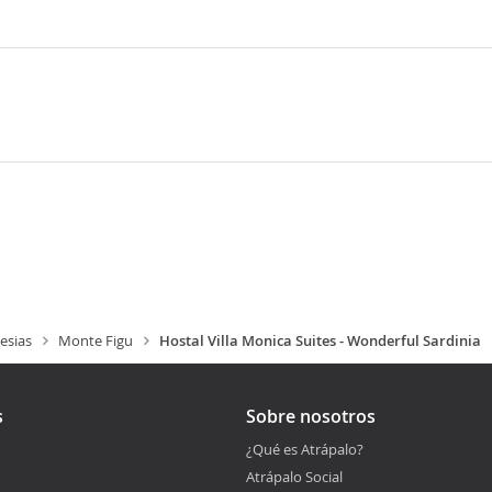
esias
Monte Figu
Hostal Villa Monica Suites - Wonderful Sardinia
s
Sobre nosotros
¿Qué es Atrápalo?
Atrápalo Social