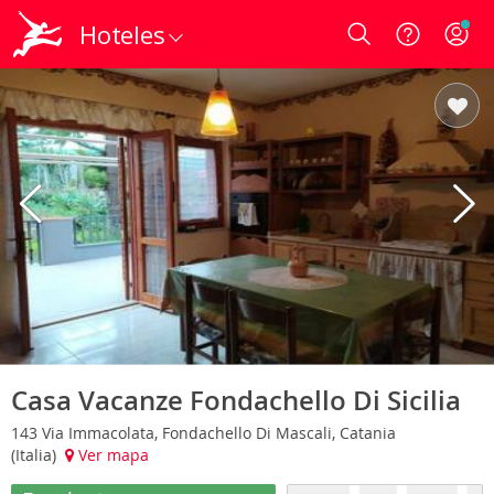
Hoteles
Login
Casa Vacanze Fondachello Di Sicilia
143 Via Immacolata, Fondachello Di Mascali, Catania
(Italia)
Ver mapa