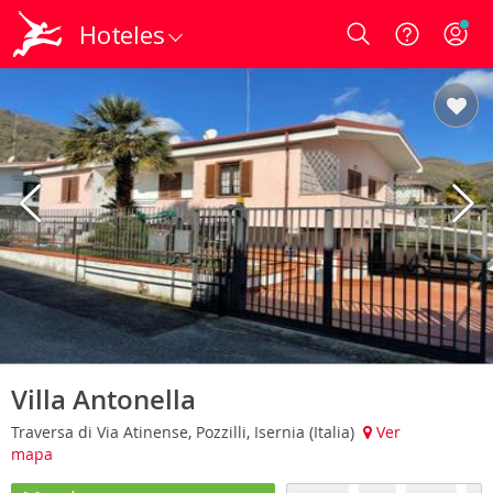
Hoteles
Login
Villa Antonella
Traversa di Via Atinense, Pozzilli, Isernia (Italia)
Ver
mapa