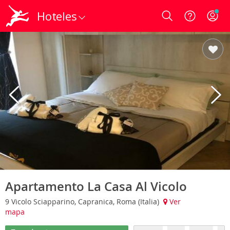
Hoteles
Login
Apartamento La Casa Al Vicolo
9 Vicolo Sciapparino, Capranica, Roma (Italia)
Ver
mapa