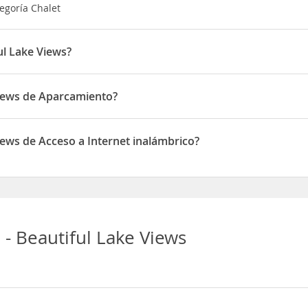
tegoría Chalet
ul Lake Views?
do en 860 Wily Terrace
Views de Aparcamiento?
ne de Aparcamiento
iews de Acceso a Internet inalámbrico?
e de Acceso a Internet inalámbrico
 - Beautiful Lake Views