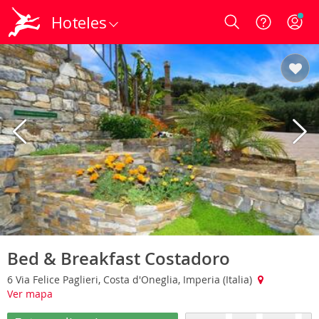
Hoteles
Login
Bed & Breakfast Costadoro
6 Via Felice Paglieri, Costa d'Oneglia, Imperia (Italia)
Ver mapa