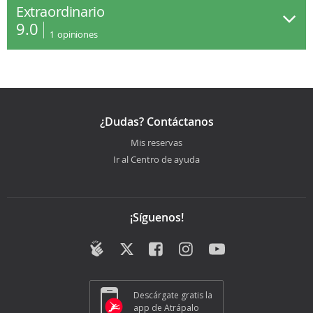
Extraordinario
9.0
1
opiniones
¿Dudas? Contáctanos
Mis reservas
Ir al Centro de ayuda
¡Síguenos!
Descárgate gratis la
app de Atrápalo