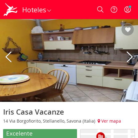
Hoteles
Login
Iris Casa Vacanze
14 Via Borgofiorito, Stellanello, Savona (Italia)
Ver mapa
Excelente