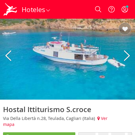
Hoteles
Login
Hostal Ittiturismo S.croce
Via Della Libertà n.28, Teulada, Cagliari (Italia)
Ver
mapa