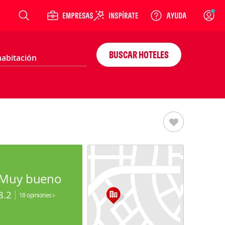
Login
BUSCAR HOTELES
Muy bueno
8.2
18 opiniones