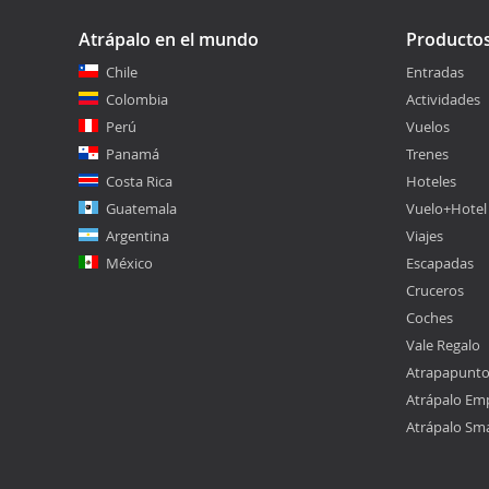
Atrápalo en el mundo
Producto
Chile
Entradas
Colombia
Actividades
Perú
Vuelos
Panamá
Trenes
Costa Rica
Hoteles
Guatemala
Vuelo+Hotel
Argentina
Viajes
México
Escapadas
Cruceros
Coches
Vale Regalo
Atrapapunt
Atrápalo Em
Atrápalo Sm