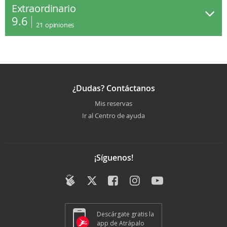
Extraordinario
9.6
21
opiniones
¿Dudas? Contáctanos
Mis reservas
Ir al Centro de ayuda
¡Síguenos!
Descárgate gratis la
app de Atrápalo