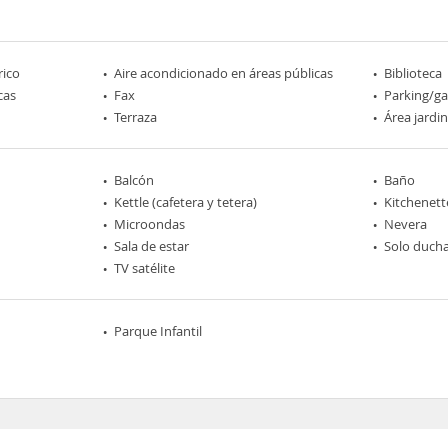
rico
Aire acondicionado en áreas públicas
Biblioteca
cas
Fax
Parking/ga
Terraza
Área jardi
Balcón
Baño
Kettle (cafetera y tetera)
Kitchenett
Microondas
Nevera
Sala de estar
Solo duch
TV satélite
Parque Infantil