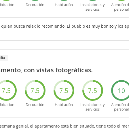
bicación
Decoración
Habitación
Instalaciones y
Atención d
servicios
personal
ra quien busca relax lo recomiendo. El pueblo es muy bonito y los 
ilia
mento, con vistas fotográficas.
7.5
7.5
7.5
7.5
10
bicación
Decoración
Habitación
Instalaciones y
Atención d
servicios
personal
semana genial, el apartamento está bien situado, tiene todo el 