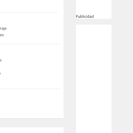
Publicidad
raje
nes
e
a