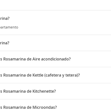
rina?
Apartamento
rina?
ldonado 36
os Rosamarina de Aire acondicionado?
a disponen de Aire acondicionado
 Rosamarina de Kettle (cafetera y tetera)?
disponen de Kettle (cafetera y tetera)
s Rosamarina de Kitchenette?
a disponen de Kitchenette
os Rosamarina de Microondas?