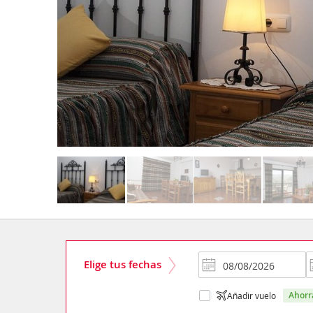
Elige tus fechas
ahor
Añadir vuelo