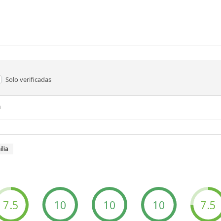
Solo verificadas
n
ilia
7.5
10
10
10
7.5