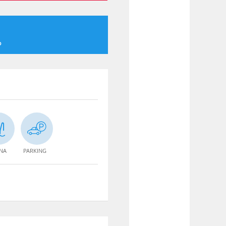
o
INA
PARKING