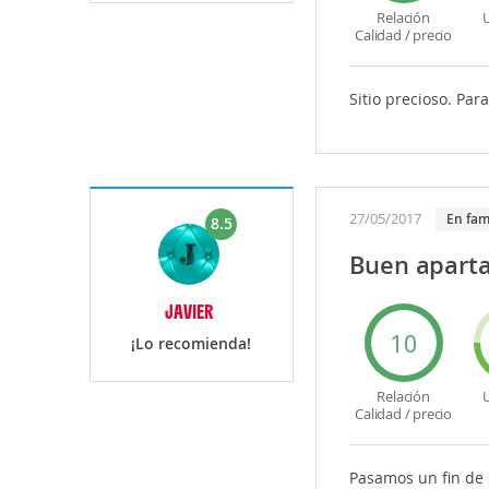
Relación
U
Calidad / precio
Sitio precioso. Pa
27/05/2017
en fam
8.5
Buen aparta
JAVIER
10
¡Lo recomienda!
Relación
U
Calidad / precio
Pasamos un fin de 