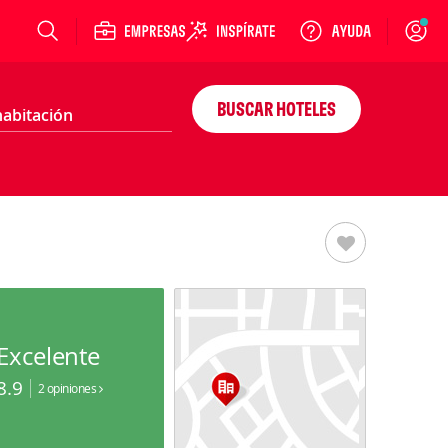
Login
BUSCAR HOTELES
Excelente
8.9
2 opiniones