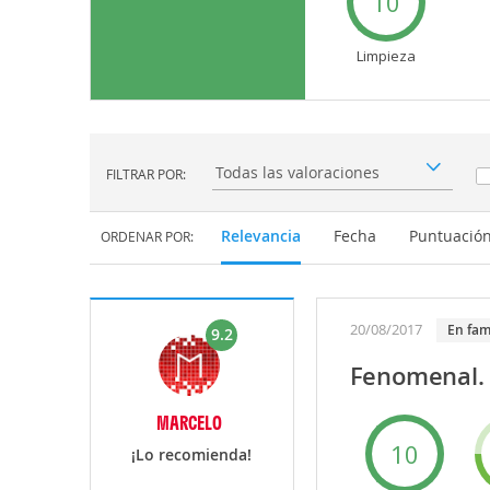
10
Limpieza
FILTRAR POR:
Filtrar por:
Relevancia
Fecha
Puntuació
ORDENAR POR:
20/08/2017
en fam
9.2
Fenomenal.
MARCELO
10
¡Lo recomienda!