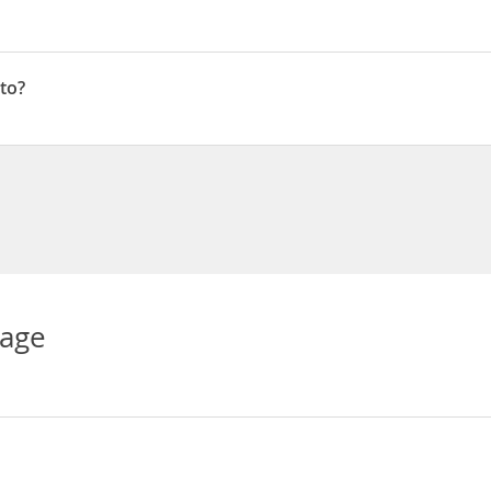
to?
tage