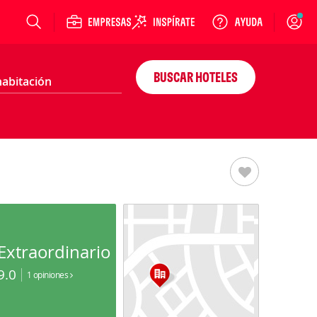
Login
BUSCAR HOTELES
Extraordinario
9.0
1 opiniones