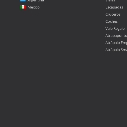
Argentina
Viajes
México
Escapadas
Cruceros
Coches
Vale Regalo
Atrapapunt
Atrápalo Em
Atrápalo Sm