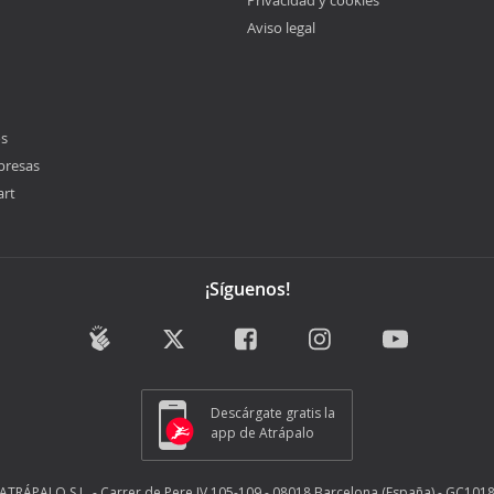
Privacidad y cookies
Aviso legal
os
presas
art
¡Síguenos!
Descárgate gratis la
app de Atrápalo
ATRÁPALO S.L. - Carrer de Pere IV 105-109 - 08018 Barcelona (España) - GC101