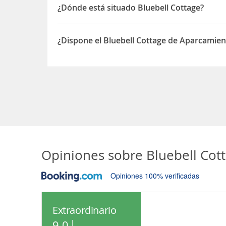
¿Dónde está situado Bluebell Cottage?
El Bluebell Cottage está situado en Kilmore Quay
¿Dispone el Bluebell Cottage de Aparcamien
Sí, el Bluebell Cottage dispone de Aparcamiento
Opiniones sobre
Bluebell Cot
Opiniones 100% verificadas
Extraordinario
9.0