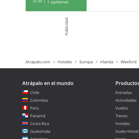
1
opiniones
Publicidad
Atrapalo.com
Hoteles
Europa
Irlanda
Wexford
Atrápalo en el mundo
Producto
Chile
Entradas
Colombia
Actividades
Perú
Vuelos
Panamá
Trenes
Costa Rica
Hoteles
Guatemala
Vuelo+Hotel