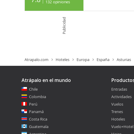
132
opiniones
Publicidad
Atrapalo.com
Hoteles
Europa
España
Asturias
Atrápalo en el mundo
Producto
Chile
Entradas
Colombia
Actividades
Perú
Vuelos
Panamá
Trenes
Costa Rica
Hoteles
Guatemala
Vuelo+Hotel