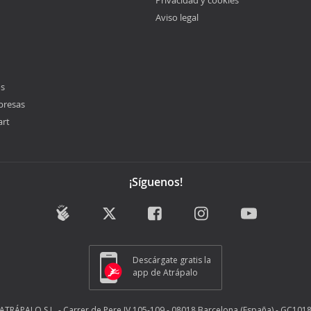
Privacidad y cookies
Aviso legal
os
presas
art
¡Síguenos!
Descárgate gratis la
app de Atrápalo
ATRÁPALO S.L. - Carrer de Pere IV 105-109 - 08018 Barcelona (España) - GC101