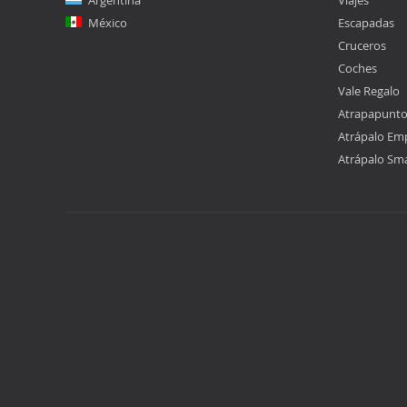
Argentina
Viajes
México
Escapadas
Cruceros
Coches
Vale Regalo
Atrapapunt
Atrápalo Em
Atrápalo Sm