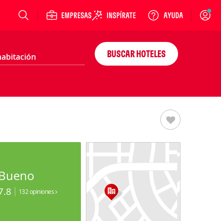
Login
BUSCAR HOTELES
Bueno
7.8
132 opiniones