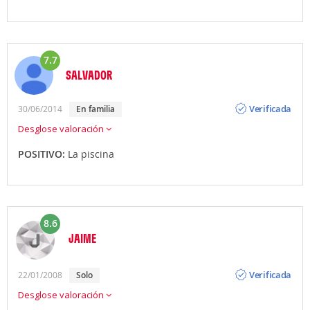
7.7
SALVADOR
Opinión
Verificada
30/06/2014
en familia
Desglose valoración
POSITIVO:
La piscina
8.6
JAIME
Opinión
Verificada
22/01/2008
solo
Desglose valoración