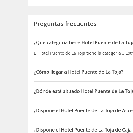
Preguntas frecuentes
¿Qué categoría tiene Hotel Puente de La Toj
El Hotel Puente de La Toja tiene la categoría 3 Est
¿Cómo llegar a Hotel Puente de La Toja?
El hotel, situado en O Grove, se encuentra a tan s
encuentra a 200 m y las tiendas a 300 m. En un 
¿Dónde está situado Hotel Puente de La Toj
El Hotel Puente de La Toja está situado en C/ Cast
¿Dispone el Hotel Puente de La Toja de Acc
Sí, el Hotel Puente de La Toja dispone de Acceso
¿Dispone el Hotel Puente de La Toja de Caja