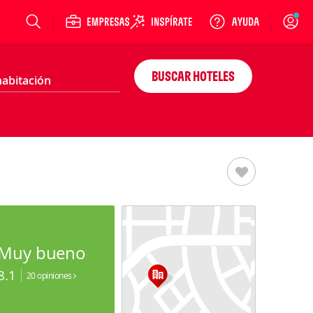
Login
BUSCAR HOTELES
Muy bueno
8.1
20 opiniones