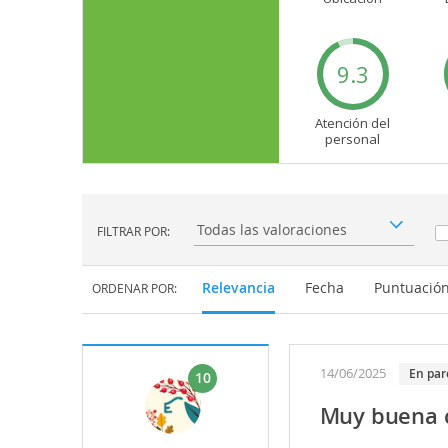
9.3
Atención del
personal
FILTRAR POR:
Filtrar por:
Relevancia
Fecha
Puntuació
ORDENAR POR:
14/06/2025
en par
10
Muy buena c