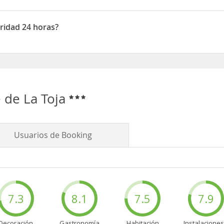
rte
uridad 24 horas?
ad 24 horas
 de La Toja
Usuarios de Booking
7.3
8.1
7.5
7.9
Decoración
Gastronomía
Habitación
Instalaciones