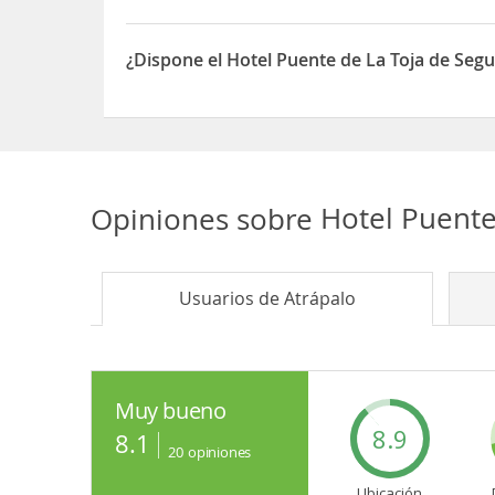
Sí, el Hotel Puente de La Toja dispone de Caja fue
¿Dispone el Hotel Puente de La Toja de Seg
Sí, el Hotel Puente de La Toja dispone de Segurid
Opiniones sobre
Hotel Puente
Usuarios de
Atrápalo
Muy bueno
8.9
8.1
20
opiniones
Ubicación