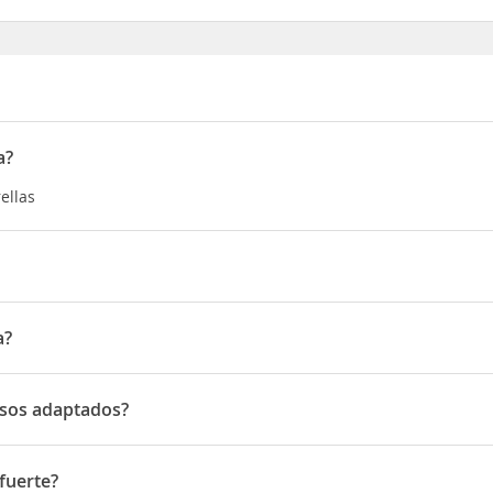
a?
rellas
ólo 5 minutos de la Isla de la Toja y del centro urbano de O Grove. 
radio de 600 m encontrará una parada de autobús y un parque.
a?
elao, 206
esos adaptados?
s adaptados
 fuerte?