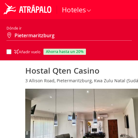
Hoteles
Dónde ir
ahorra hasta un 20%
Añadir vuelo
Hostal Qten Casino
3 Allison Road, Pietermaritzburg, Kwa Zulu Natal (Sudá