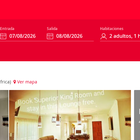
Entrada
Salida
Habitaciones
frica)
Ver mapa