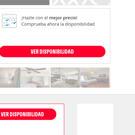
¡Hazte con el
mejor precio
!
Comprueba ahora la disponibilidad
VER DISPONIBILIDAD
VER DISPONIBILIDAD