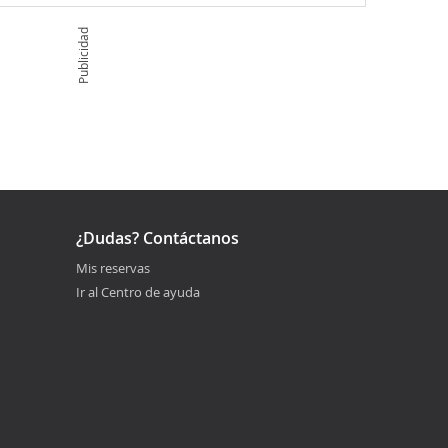
Publicidad
¿Dudas? Contáctanos
Mis reservas
Ir al Centro de ayuda