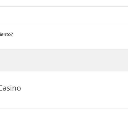
oad
iento?
o
Casino