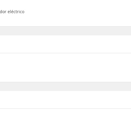
dor eléctrico