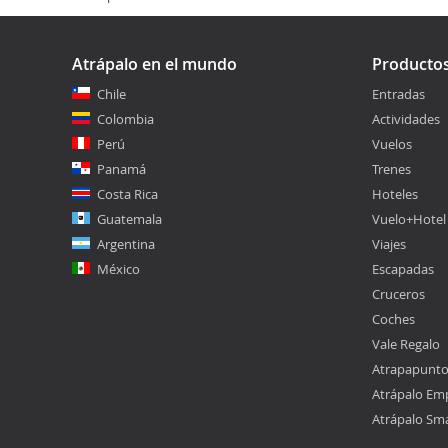
Atrápalo en el mundo
Producto
Chile
Entradas
Colombia
Actividades
Perú
Vuelos
Panamá
Trenes
Costa Rica
Hoteles
Guatemala
Vuelo+Hotel
Argentina
Viajes
México
Escapadas
Cruceros
Coches
Vale Regalo
Atrapapunt
Atrápalo Em
Atrápalo Sm