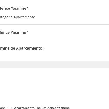
idence Yasmine?
categoría Apartamento
dence Yasmine?
ado en Cité EL WAFA
smine de Aparcamiento?
ne de Aparcamiento
abeul
Apartamento The Residence Yasmine