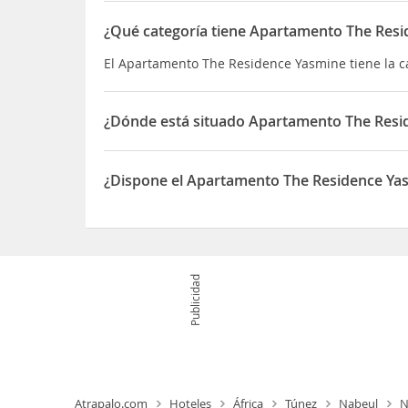
¿Qué categoría tiene Apartamento The Res
El Apartamento The Residence Yasmine tiene la 
¿Dónde está situado Apartamento The Resi
El Apartamento The Residence Yasmine está situ
¿Dispone el Apartamento The Residence Ya
Sí, el Apartamento The Residence Yasmine dispo
Publicidad
Atrapalo.com
Hoteles
África
Túnez
Nabeul
N