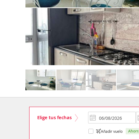
Elige tus fechas
ahor
Añadir vuelo