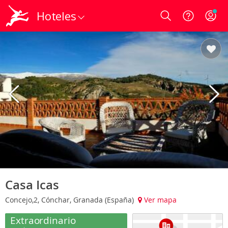
Hoteles
Login
Casa Icas
Concejo,2, Cónchar, Granada (España)
Ver mapa
Extraordinario