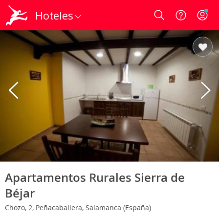
Hoteles
Login
Apartamentos Rurales Sierra de
Béjar
Chozo, 2, Peñacaballera, Salamanca (España)