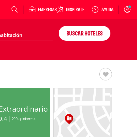
Login
BUSCAR HOTELES
Extraordinario
9.4
299 opiniones