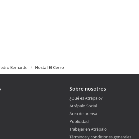
Pedro Bernardo
Hostal El Cerro
s
Sobre nosotros
¿Qué es Atrápalo?
Atrápalo Social
Área de prensa
Publicidad
Trabajar en Atrápalo
Términos y condiciones generales