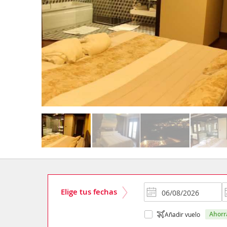
Elige tus fechas
ahor
Añadir vuelo