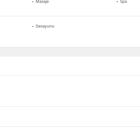
Masaje
Spa
Desayuno
 Duperier, 55