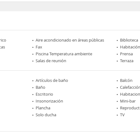
rico
Aire acondicionado en áreas públicas
Biblioteca
cas
Fax
Habitación
Piscina Temperatura ambiente
Prensa
Salas de reunión
Terraza
Artículos de baño
Balcón
Baño
Calefacció
Escritorio
Habitacio
Insonorización
Mini-bar
Plancha
Reproduct
Solo ducha
TV