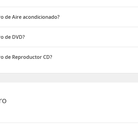
ro de Aire acondicionado?
 de Aire acondicionado
rro de DVD?
 de DVD
rro de Reproductor CD?
 de Reproductor CD
ro