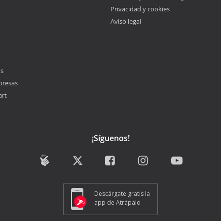
Privacidad y cookies
Aviso legal
os
presas
art
¡Síguenos!
Descárgate gratis la
app de Atrápalo