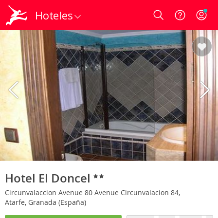
Hoteles
Login
Hotel El Doncel
Circunvalaccion Avenue 80 Avenue Circunvalacion 84,
Atarfe, Granada (España)