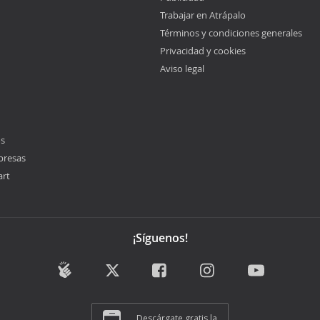
Trabajar en Atrápalo
Términos y condiciones generales
Privacidad y cookies
Aviso legal
os
presas
art
¡Síguenos!
Descárgate gratis la