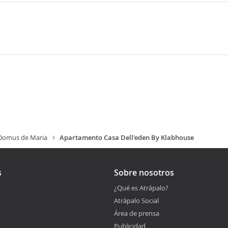
Domus de Maria
Apartamento Casa Dell'eden By Klabhouse
s
Sobre nosotros
¿Qué es Atrápalo?
Atrápalo Social
Área de prensa
Publicidad