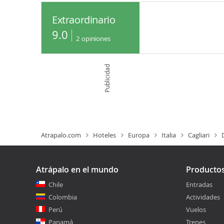
Extraordinario
9.0
2
opiniones
Publicidad
Atrapalo.com
Hoteles
Europa
Italia
Cagliari
Atrápalo en el mundo
Producto
Chile
Entradas
Colombia
Actividades
Perú
Vuelos
Panamá
Trenes