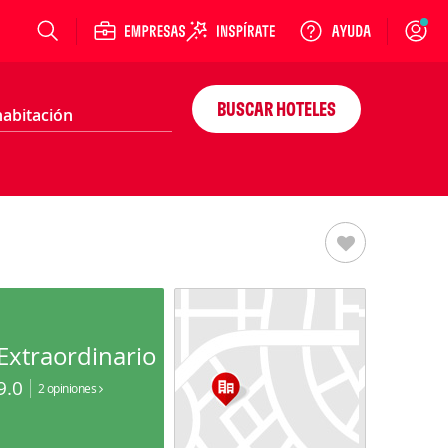
Login
BUSCAR HOTELES
Extraordinario
9.0
2 opiniones