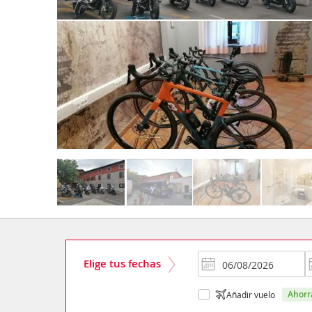
Elige tus fechas
ahor
Añadir vuelo