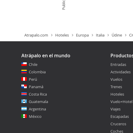
Publicidad
Atrapalo.com
Hoteles
Europa
Italia
Údine
Ci
Atrápalo en el mundo
Producto
Chile
Entradas
Colombia
Actividades
Perú
Vuelos
Panamá
Trenes
Costa Rica
Hoteles
Guatemala
Vuelo+Hotel
Argentina
Viajes
México
Escapadas
Cruceros
Coches