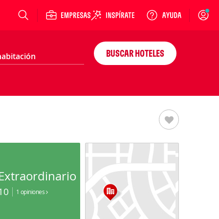
Login
BUSCAR HOTELES
Extraordinario
10
1 opiniones