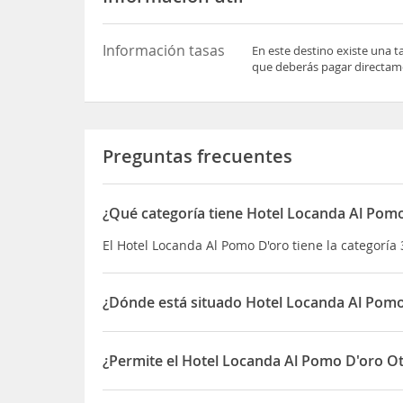
Información tasas
En este destino existe una t
que deberás pagar directame
Preguntas frecuentes
¿Qué categoría tiene Hotel Locanda Al Pom
El Hotel Locanda Al Pomo D'oro tiene la categoría 
¿Dónde está situado Hotel Locanda Al Pomo
El Hotel Locanda Al Pomo D'oro está situado en P
¿Permite el Hotel Locanda Al Pomo D'oro Ot
Sí, el Hotel Locanda Al Pomo D'oro permite Otros