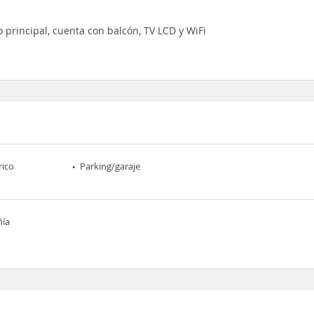
o principal, cuenta con balcón, TV LCD y WiFi
rico
Parking/garaje
ñía