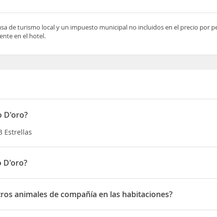
asa de turismo local y un impuesto municipal no incluidos en el precio por 
nte en el hotel.
o D'oro?
3 Estrellas
 D'oro?
iazza San Giovanni 20
ros animales de compañía en las habitaciones?
 animales de compañía en las habitaciones