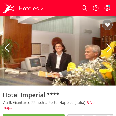
Hoteles
Login
Hotel Imperial
Via R. Gianturco 22, Ischia Porto, Nápoles (Italia)
Ver
mapa