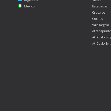
Argentina
Viajes
México
Escapadas
Cruceros
Coches
Vale Regalo
Atrapapunt
Atrápalo Em
Atrápalo Sm