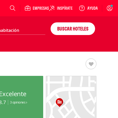
Login
BUSCAR HOTELES
Excelente
8.7
3 opiniones