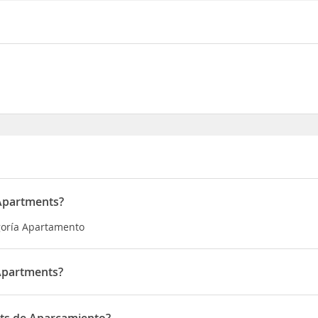
 Apartments?
goría Apartamento
Apartments?
en Saint Clement of Ohrid 30