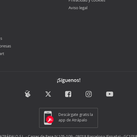
Privacidad y cookies
Aviso legal
os
presas
art
¡Síguenos!
Descárgate gratis la
app de Atrápalo
ATRÁPALO S.L. - Carrer de Pere IV 105-109 - 08018 Barcelona (España) - GC101