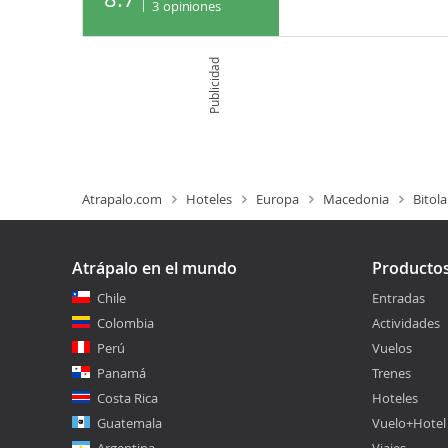
3
opiniones
Publicidad
Atrapalo.com
Hoteles
Europa
Macedonia
Bitola
Atrápalo en el mundo
Producto
Chile
Entradas
Colombia
Actividades
Perú
Vuelos
Panamá
Trenes
Costa Rica
Hoteles
Guatemala
Vuelo+Hotel