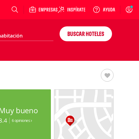
Login
BUSCAR HOTELES
Muy bueno
8.4
6 opiniones