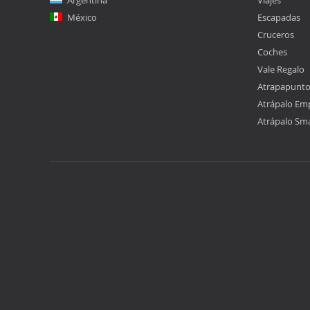
Argentina
Viajes
México
Escapadas
Cruceros
Coches
Vale Regalo
Atrapapunt
Atrápalo Em
Atrápalo Sm