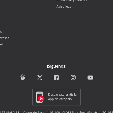
Privacidad y cookies
Aviso legal
os
presas
art
¡Síguenos!
Descárgate gratis la
app de Atrápalo
ATRÁPALO S.L. - Carrer de Pere IV 105-109 - 08018 Barcelona (España) - GC101