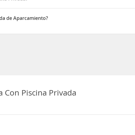
 en 1 Carrer la Querrá
ada de Aparcamiento?
 de Aparcamiento
 Con Piscina Privada