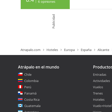
6
opiniones
Publicidad
Atrapalo.com
Hoteles
Europa
España
Alicante
Atrápalo en el mundo
Producto
Chile
Entradas
Colombia
Actividades
Perú
Vuelos
Panamá
Trenes
Costa Rica
Hoteles
Guatemala
Vuelo+Hotel