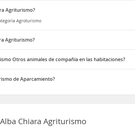
ra Agriturismo?
categoría Agroturismo
ra Agriturismo?
ado en Località Baratzu - direzione Gonnosfanadiga
rismo Otros animales de compañía en las habitaciones?
te Otros animales de compañía en las habitaciones
urismo de Aparcamiento?
one de Aparcamiento
Alba Chiara Agriturismo