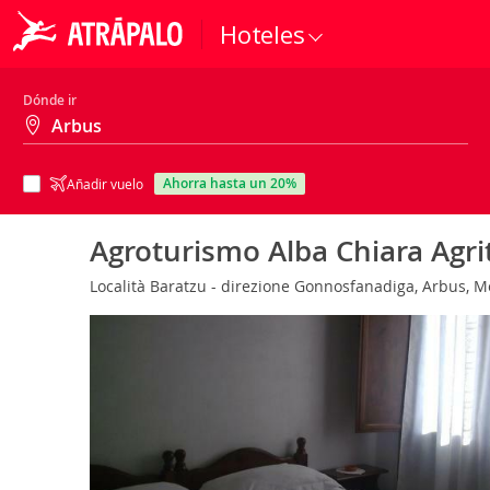
Hoteles
Dónde ir
ahorra hasta un 20%
Añadir vuelo
Agroturismo Alba Chiara Agr
Località Baratzu - direzione Gonnosfanadiga, Arbus, M