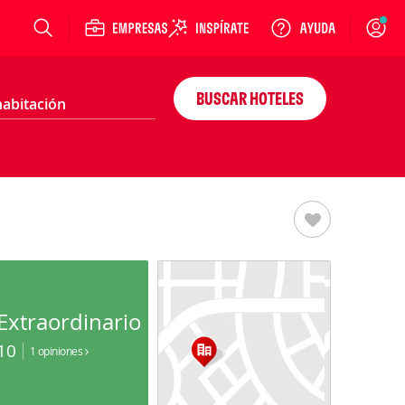
Login
BUSCAR HOTELES
Extraordinario
10
1 opiniones