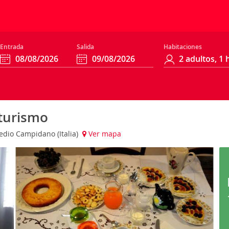
Entrada
Salida
Habitaciones
iturismo
edio Campidano (Italia)
Ver mapa