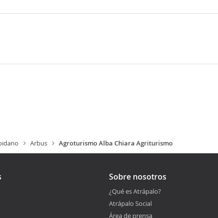
pidano
Arbus
Agroturismo Alba Chiara Agriturismo
s
Sobre nosotros
¿Qué es Atrápalo?
Atrápalo Social
Área de prensa