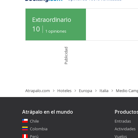
Extraordinario
10
1
opiniones
Publicidad
Atrapalo.com
Hoteles
Europa
Italia
Medio Cam
Atrápalo en el mundo
Producto
Chile
Entradas
Colombia
Actividades
Perú
Vuelos