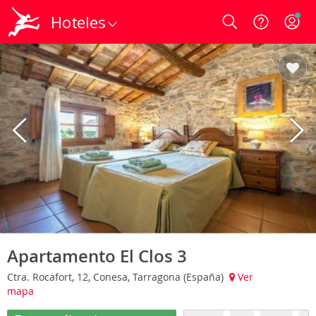
Hoteles
Login
Apartamento El Clos 3
Ctra. Rocafort, 12, Conesa, Tarragona (España)
Ver
mapa