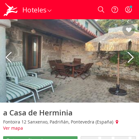
Hoteles
Login
a Casa de Herminia
Fontoira 12 Sanxenxo, Padriñán, Pontevedra (España)
Ver mapa