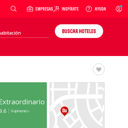
Login
BUSCAR HOTELES
Extraordinario
9.6
9 opiniones