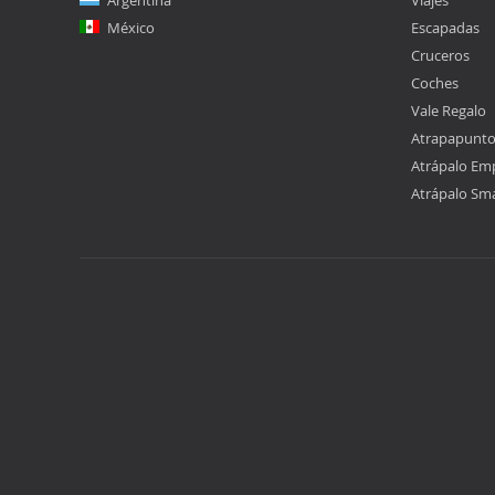
Argentina
Viajes
México
Escapadas
Cruceros
Coches
Vale Regalo
Atrapapunt
Atrápalo Em
Atrápalo Sm