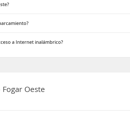
ste?
 Ramón Martínez 9
parcamiento?
camiento
ceso a Internet inalámbrico?
 a Internet inalámbrico
 Fogar Oeste