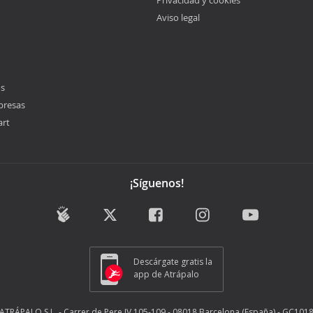
Privacidad y cookies
Aviso legal
os
presas
art
¡Síguenos!
Descárgate gratis la
app de Atrápalo
ATRÁPALO S.L. - Carrer de Pere IV 105-109 - 08018 Barcelona (España) - GC101