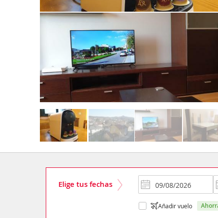
Elige tus fechas
ahor
Añadir vuelo