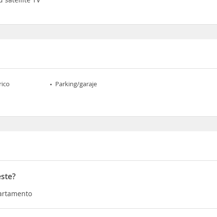
rico
Parking/garaje
ste?
partamento