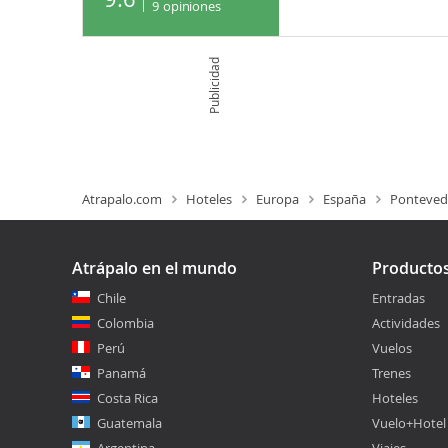
9
opiniones
Publicidad
Atrapalo.com
Hoteles
Europa
España
Ponteved
Atrápalo en el mundo
Producto
Chile
Entradas
Colombia
Actividades
Perú
Vuelos
Panamá
Trenes
Costa Rica
Hoteles
Guatemala
Vuelo+Hotel