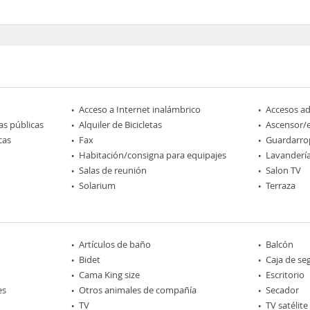
Acceso a Internet inalámbrico
Accesos a
as públicas
Alquiler de Bicicletas
Ascensor/
cas
Fax
Guardarro
Habitación/consigna para equipajes
Lavanderí
Salas de reunión
Salon TV
Solarium
Terraza
Artículos de baño
Balcón
Bidet
Caja de se
Cama King size
Escritorio
es
Otros animales de compañía
Secador
TV
TV satélite