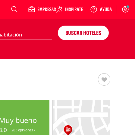
Login
BUSCAR HOTELES
Muy bueno
8.0
285 opiniones