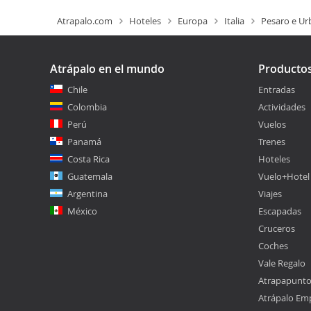
Atrapalo.com
Hoteles
Europa
Italia
Pesaro e Ur
Atrápalo en el mundo
Producto
Chile
Entradas
Colombia
Actividades
Perú
Vuelos
Panamá
Trenes
Costa Rica
Hoteles
Guatemala
Vuelo+Hotel
Argentina
Viajes
México
Escapadas
Cruceros
Coches
Vale Regalo
Atrapapunt
Atrápalo Em