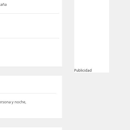
taña
Publicidad
persona y noche,