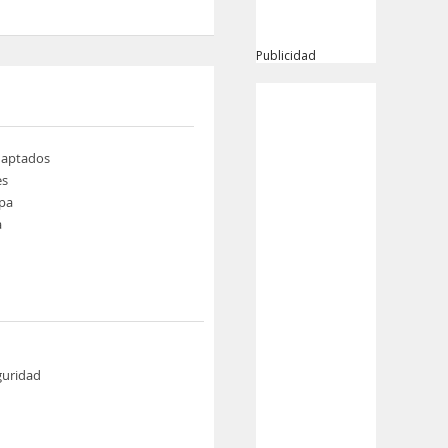
Publicidad
daptados
es
pa
a
guridad