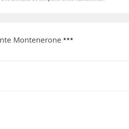
os animales de compañía en las habitaciones
rante Montenerone