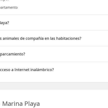
Apartamento
laya?
 Testa
s animales de compañía en las habitaciones?
nimales de compañía en las habitaciones
Aparcamiento?
rcamiento
cceso a Internet inalámbrico?
o a Internet inalámbrico
 Marina Playa