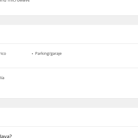
rico
Parking/garaje
ñía
laya?