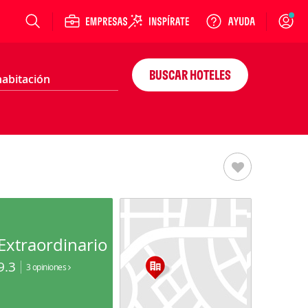
Login
BUSCAR HOTELES
Extraordinario
9.3
3 opiniones