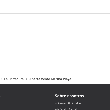
La Herradura
Apartamento Marina Playa
s
Sobre nosotros
¿Qué es Atrápalo?
Atrápalo Social