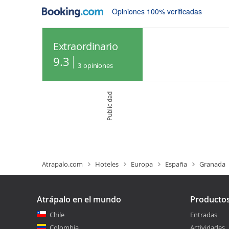
Opiniones 100% verificadas
Extraordinario
9.3
3
opiniones
Publicidad
Atrapalo.com
Hoteles
Europa
España
Granada
Atrápalo en el mundo
Producto
Chile
Entradas
Colombia
Actividades