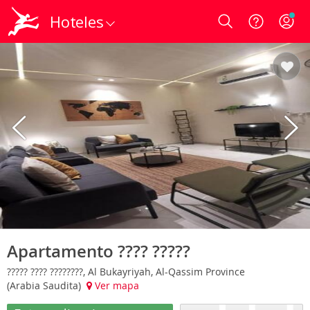
Hoteles
Login
Apartamento ???? ?????
????? ???? ????????, Al Bukayriyah, Al-Qassim Province
(Arabia Saudita)
Ver mapa